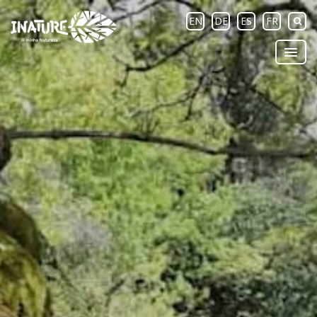
EN
DE
ES
FR