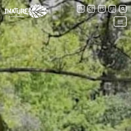
EN
DE
ES
FR