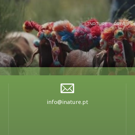
INATURE
AREAS C
info@inature.pt