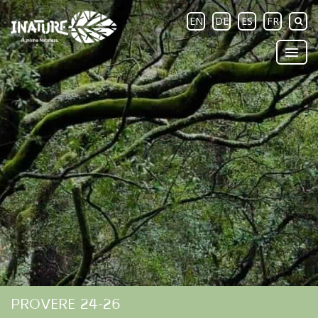
EN
DE
ES
FR
PROVERE 24-26