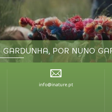
INATURE
AREAS C
A GARDUNHA, POR NUNO GA
info@inature.pt