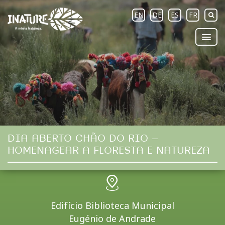
EN
DE
ES
FR
DIA ABERTO CHÃO DO RIO –
HOMENAGEAR A FLORESTA E NATUREZA
Edifício Biblioteca Municipal
Eugénio de Andrade