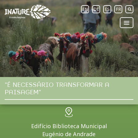
EN
DE
ES
FR
"É NECESSÁRIO TRANSFORMAR A
PAISAGEM"
Edifício Biblioteca Municipal
Eugénio de Andrade