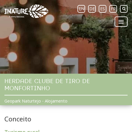
EN
DE
ES
FR
HERDADE CLUBE DE TIRO DE
MONFORTINHO
Geopark Naturtejo - Alojamento
Conceito
Turismo rural.