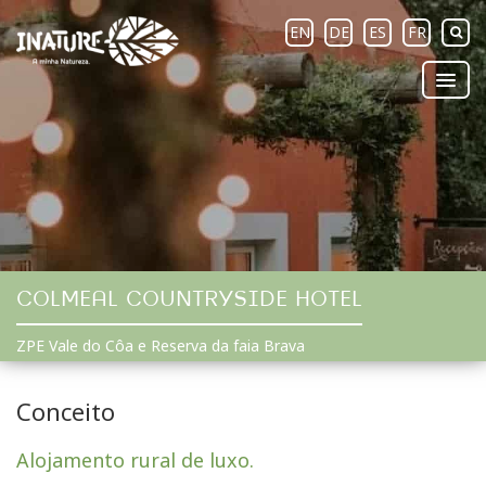
EN
DE
ES
FR
COLMEAL COUNTRYSIDE HOTEL
ZPE Vale do Côa e Reserva da faia Brava
Conceito
Alojamento rural de luxo.