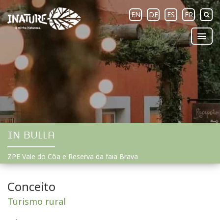
EN
DE
ES
FR
IN BULLA
ZPE Vale do Côa e Reserva da faia Brava
Conceito
Turismo rural