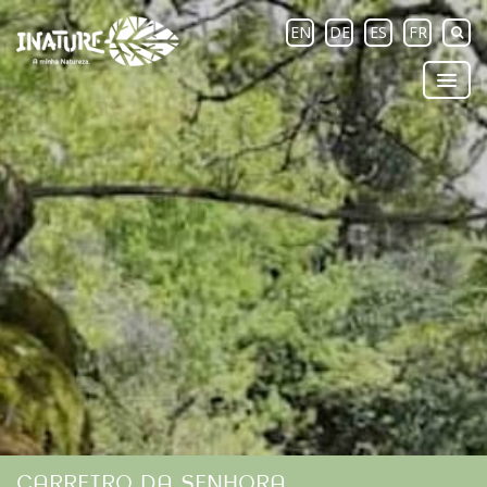
EN
DE
ES
FR
CARREIRO DA SENHORA