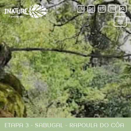
EN
DE
ES
FR
ETAPA 3 - SABUGAL - RAPOULA DO CÔA