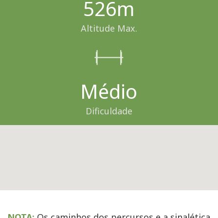
526m
Altitude Max.
Médio
Dificuldade
NOTA:
Os caminhos dos percursos e a sinalética