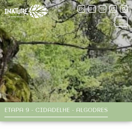
EN
DE
ES
FR
ETAPA 9 - CIDADELHE - ALGODRES