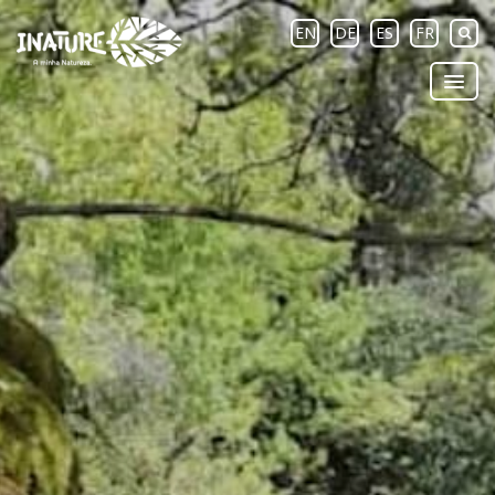
EN
DE
ES
FR