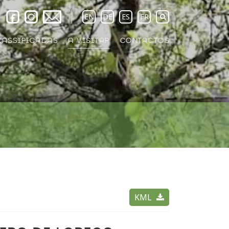
EN
DE
ES
FR
LASSIFICADAS
A VISITAR
CONTACTOS
KML