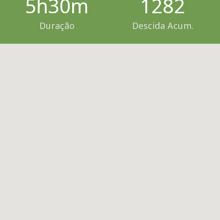
5h30m
1282
Duração
Descida Acum.