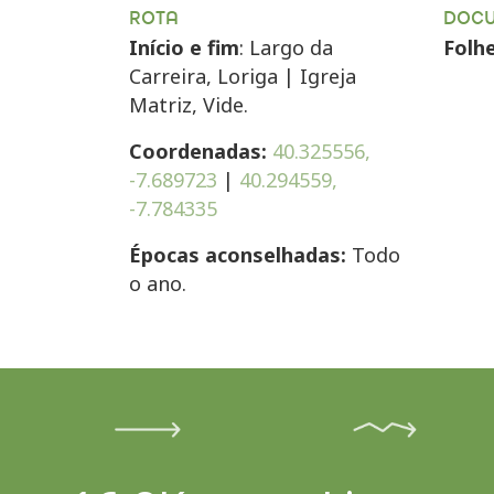
ROTA
DOC
Início e fim
: Largo da
Folh
Carreira, Loriga | Igreja
Matriz, Vide.
Coordenadas:
40.325556,
-7.689723
|
40.294559,
-7.784335
Épocas aconselhadas:
Todo
o ano.