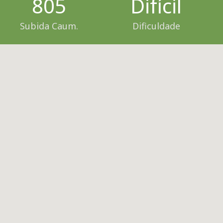
805
Difícil
Subida Caum.
Dificuldade