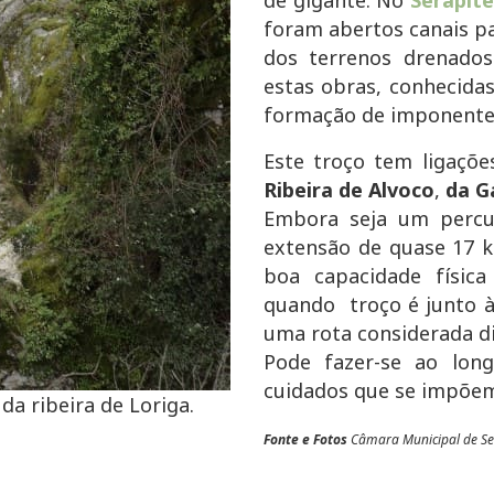
foram abertos canais pa
dos terrenos drenados
estas obras, conhecida
formação de imponente
Este troço tem ligaçõ
Ribeira de Alvoco
,
da G
Embora seja um percur
extensão de quase 17 
boa capacidade físic
quando troço é junto à
uma rota considerada dif
Pode fazer-se ao lo
cuidados que se impõem
da ribeira de Loriga.
Fonte e Fotos
Câmara Municipal de Seia