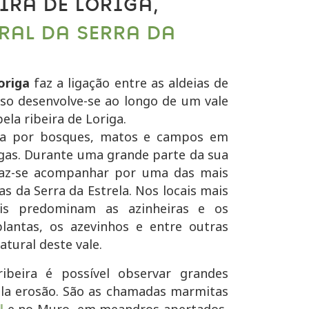
IRA DE LORIGA,
RAL DA SERRA DA
origa
faz a ligação entre as aldeias de
rso desenvolve-se ao longo de um vale
ela ribeira de Loriga.
a por bosques, matos e campos em
igas. Durante uma grande parte da sua
faz-se acompanhar por uma das mais
as da Serra da Estrela. Nos locais mais
veis predominam as azinheiras e os
plantas, os azevinhos e entre outras
atural deste vale.
ibeira é possível observar grandes
ela erosão. São as chamadas marmitas
l
e no Muro, em meandros apertados,