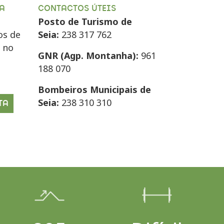
A
CONTACTOS ÚTEIS
Posto de Turismo de
os de
Seia:
238 317 762
e no
GNR (Agp. Montanha):
961
188 070
Bombeiros Municipais de
Seia:
238 310 310
TA