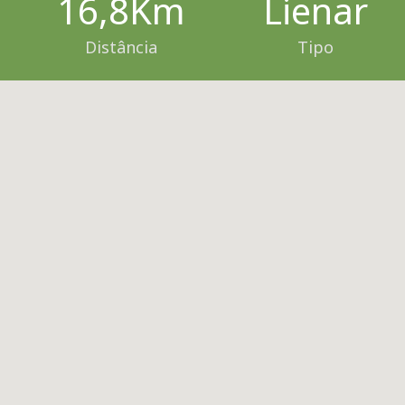
16,8Km
Lienar
Distância
Tipo