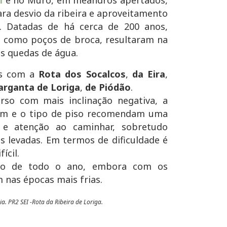
ra desvio da ribeira e aproveitamento
. Datadas de há cerca de 200 anos,
s como poços de broca, resultaram na
s quedas de água.
es com a
Rota dos Socalcos
,
da Eira
,
arganta de Loriga
,
de Piódão
.
so com mais inclinação negativa, a
km e o tipo de piso recomendam uma
a e atenção ao caminhar, sobretudo
s levadas. Em termos de dificuldade é
ícil.
ngo de todo o ano, embora com os
 nas épocas mais frias.
. PR2 SEI -Rota da Ribeira de Loriga.