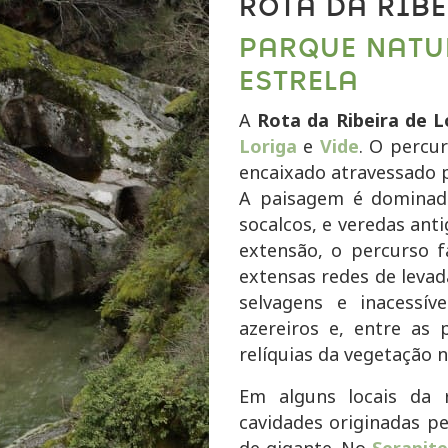
ROTA DA RIBE
PARQUE NATU
ESTRELA
A
Rota da Ribeira de L
Loriga
e
Vide
. O percu
encaixado atravessado p
A paisagem é dominad
socalcos, e veredas ant
extensão, o percurso 
extensas redes de levad
selvagens e inacessí
azereiros e, entre as 
relíquias da vegetação n
Em alguns locais da r
cavidades originadas p
de gigante. No
Serapite