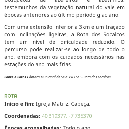
testemunhos da vegetação natural do vale em
épocas anteriores ao último período glaciário.
Com uma extensão inferior a 3km e um traçado
com inclinações ligeiras, a Rota dos Socalcos
tem um nível de dificuldade reduzido. O
percurso pode realizar-se ao longo de todo o
ano, embora com os cuidados necessários nas
estações do ano mais frias.
Fonte e Fotos
Câmara Municipal de Seia. PR3 SEI - Rota dos socalcos.
ROTA
Início e fim
: Igreja Matriz, Cabeça.
Coordenadas:
40.319377, -7.735370
Épocas aconselhadas:
Todo o ano.