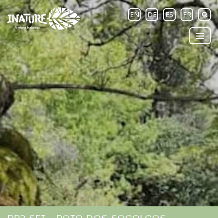
EN
DE
ES
FR