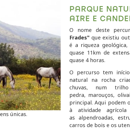
PARQUE NATU
AIRE E CANDE
O nome deste percur
Frades"
que existiu ou
é a riqueza geológica,
quase
11km
de extens
quase 4 horas.
O percurso tem iníci
natural na rocha cri
chuvas, num tril
pedra,
marouços
, oliv
principal. Aqui podem o
à atividade agríco
ens únicas.
as
alpendroadas
, estr
carros de bois e os utens