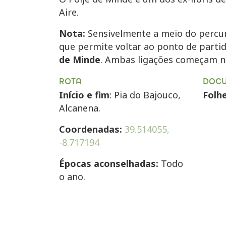
Aire.
Nota:
Sensivelmente a meio do percu
que permite voltar ao ponto de partid
de Minde
. Ambas ligações começam n
ROTA
DOC
Início e fim
: Pia do Bajouco,
Folh
Alcanena
.
Coordenadas:
39.514055,
-8.717194
Épocas aconselhadas:
Todo
o ano.