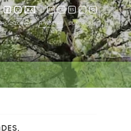
EN
DE
ES
FR
LASSIFICADAS
A VISITAR
CONTACTOS
DES,