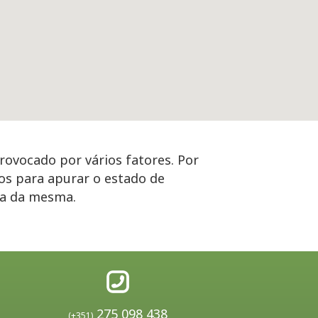
rovocado por vários fatores. Por
os para apurar o estado de
ça da mesma.
275 098 438
(+351)