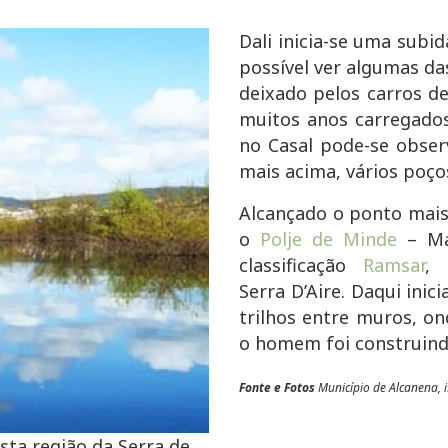
Dali inicia-se uma subi
possível ver algumas da
deixado pelos carros d
muitos anos carregados
no Casal pode-se obser
mais acima, vários poço
Alcançado o ponto mais
o
Polje de Minde
– Ma
classificação
Ramsar
,
Serra
D’Aire
. Daqui inic
trilhos entre muros, o
o homem foi construind
Fonte e Fotos
Município de Alcanena, i
sta região da Serra de