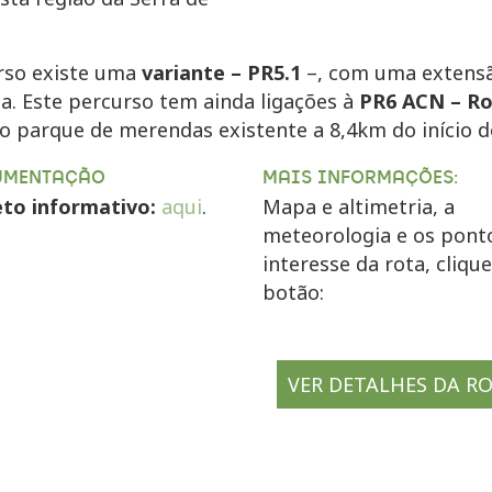
rso existe uma
variante –
PR5.1
–, com uma extensã
a. Este percurso tem ainda ligações à
PR6
ACN
– Ro
o parque de merendas existente a
8,4km
do início d
UMENTAÇÃO
MAIS INFORMAÇÕES:
eto informativo:
aqui
.
Mapa e altimetria, a
meteorologia e os pont
interesse da rota, cliqu
botão:
VER DETALHES DA R