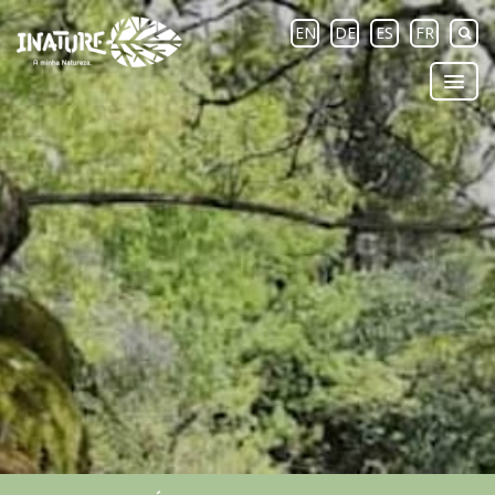
EN
DE
ES
FR