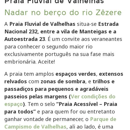
Praia Fluvial de Valhelhas
Nadar no berço do rio Zêzere
A
Praia Fluvial de Valhelhas
situa-se
Estrada
Nacional 232, entre a vila de Manteigas e a
Autoestrada 23
. É um convite aos veraneantes
para conhecer o segundo maior rio
exclusivamente português na sua fase mais
embrionária. Aceite!
A praia tem amplos
espaços verdes
,
extensos
relvados
com
zonas de sombra
, e
trilhos e
passadiços para pequenos e agradáveis
passeios pelas margens (
Ver condições do
espaço
)
. Tem o selo
“Praia Acessível – Praia
para todos”
e para quem for ou entretanto
ganhar vontade de permanecer, o
Parque de
Campismo de Valhelhas
, ali ao lado, é uma