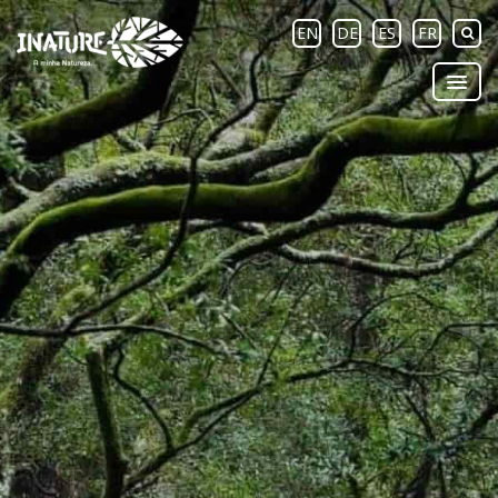
EN
DE
ES
FR