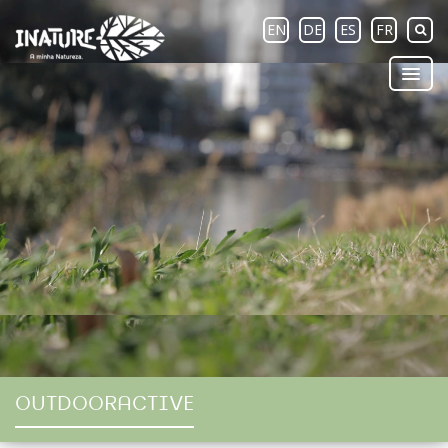
EN
DE
ES
FR
OUTDOORACTIVE