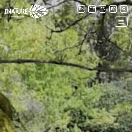
EN
DE
ES
FR