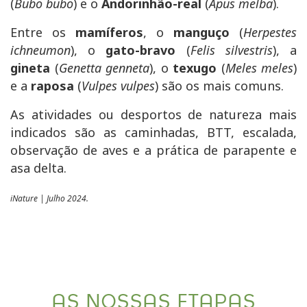
(
Bubo bubo
) e o
Andorinhão-real
(
Apus melba
).
Entre os
mamíferos
, o
manguço
(
Herpestes
ichneumon
), o
gato-bravo
(
Felis silvestris
), a
gineta
(
Genetta genneta
), o
texugo
(
Meles meles
)
e a
raposa
(
Vulpes vulpes
) são os mais comuns.
As atividades ou desportos de natureza mais
indicados são as caminhadas, BTT, escalada,
observação de aves e a prática de parapente e
asa delta.
iNature | Julho 2024.
AS NOSSAS ETAPAS