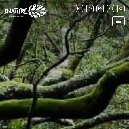
EN
DE
ES
FR