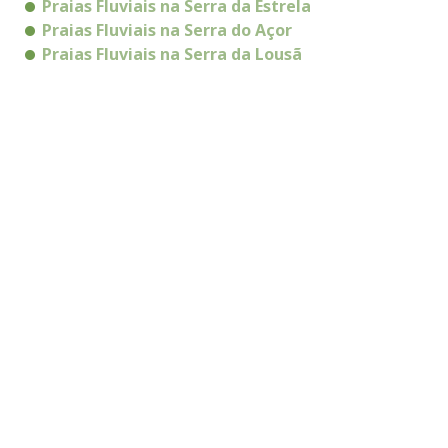
Praias Fluviais na Serra da Estrela
Praias Fluviais na Serra do Açor
Praias Fluviais na Serra da Lousã
Praias Fluviais na Serra do Bussaco
Praias Fluviais no Geopark Naturtejo
Edifício Biblioteca Municipal
Eugénio de Andrade
Rua Conselheiro José Alves Monteiro
6230 - 350 Fundão
info@inature.pt